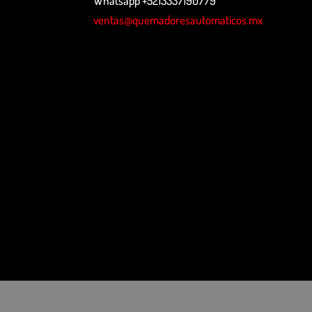
Whatsapp +5213337190779
ventas@quemadoresautomaticos.mx