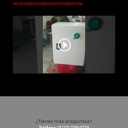
ventas@quemadoresautomaticos.mx
¿Tienes más preguntas?
Teléfono:
01 (33) 3719.0779