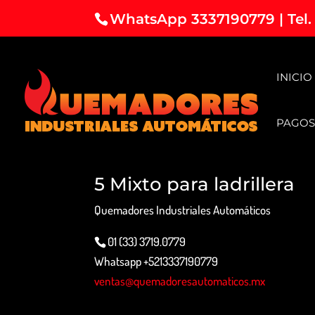
WhatsApp 3337190779 | Tel.
INICIO
PAGOS
5 Mixto para ladrillera
Quemadores Industriales Automáticos
01 (33) 3719.0779
Whatsapp +5213337190779
ventas@quemadoresautomaticos.mx