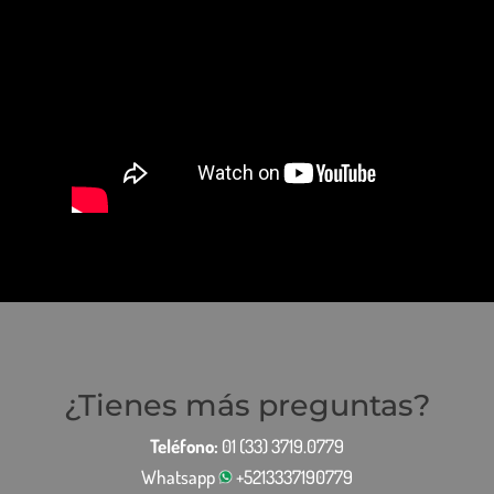
¿Tienes más preguntas?
Teléfono:
01 (33) 3719.0779
Whatsapp
+5213337190779