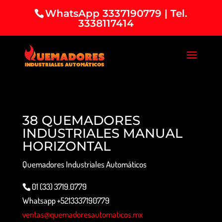
WhatsApp 3337190779 | Tel.
3338117414
38 QUEMADORES
INDUSTRIALES MANUAL
HORIZONTAL
Quemadores Industriales Automáticos
01 (33) 3719.0779
Whatsapp +5213337190779
ventas@quemadoresautomaticos.mx