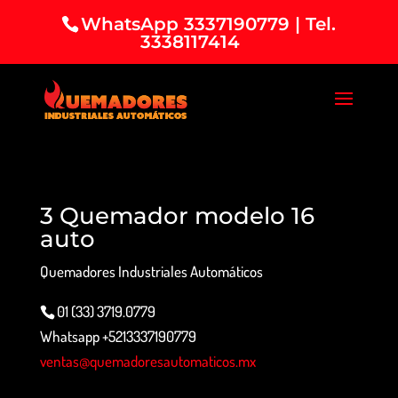
WhatsApp 3337190779 | Tel.
3338117414
3 Quemador modelo 16
auto
Quemadores Industriales Automáticos
01 (33) 3719.0779
Whatsapp +5213337190779
ventas@quemadoresautomaticos.mx