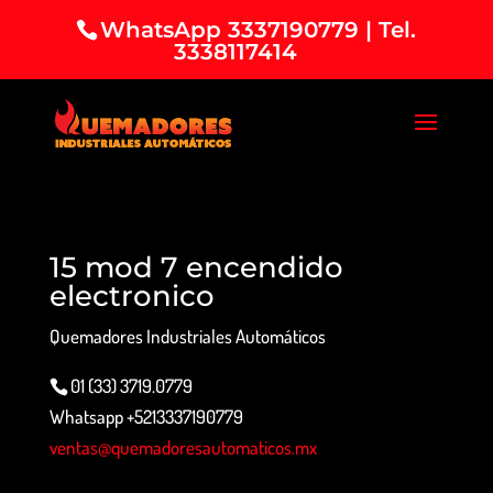
WhatsApp 3337190779 | Tel.
3338117414
15 mod 7 encendido
electronico
Quemadores Industriales Automáticos
01 (33) 3719.0779
Whatsapp +5213337190779
ventas@quemadoresautomaticos.mx